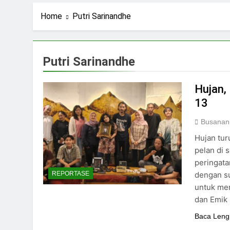
2 Hari Ago
Ning Jazil dan Ins
Home
Putri Sarinandhe
3 Hari Ago
Stigma Skincare La
5 Hari Ago
Putri Sarinandhe
Standar Kecantika
7 Hari Ago
Hujan, 
13
Busanan
Hujan tu
pelan di 
peringata
dengan su
REPORTASE
untuk mem
dan Emik 
Baca Leng