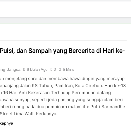
3 Hari Ago
pirasi Perempuan Mandiri
Pujian, Tuntutan,
5 Hari Ago
ki-laki
Skincare untuk Semua Gender
7 Hari Ago
n di Media Sosial
Puisi, dan Sampah yang Bercerita di Hari ke-
ing Bangsa
8 Bulan Ago
0
6 Mins
run menjelang sore dan membawa hawa dingin yang merayap
sepanjang Jalan KS Tubun, Pamitran, Kota Cirebon. Hari ke-13
n 16 Hari Anti Kekerasan Terhadap Perempuan datang
asana senyap, seperti jeda panjang yang sengaja alam beri
beri ruang pada dua pembicara malam itu: Putri Sarinandhe
Street Lima Watt. Keduanya…
kapnya