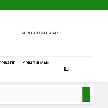
SUREL
ARTIKEL ACAK
SPIRATIF
KIRIM TULISAN
uliah dan Harapan Orang Tua