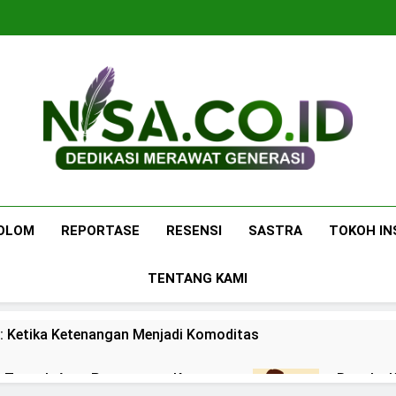
Nisa.co.id
Dedikasi Merawat Generasi
OLOM
REPORTASE
RESENSI
SASTRA
TOKOH IN
TENTANG KAMI
: Ketika Ketenangan Menjadi Komoditas
 di Tengah Arus Pertemanan Kampus
Bangku K