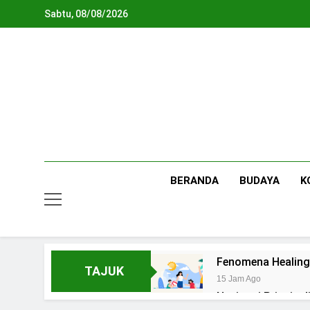
Skip
Sabtu, 08/08/2026
to
content
BERANDA
BUDAYA
K
Fenomena Healing
TAJUK
15 Jam Ago
Navigasi Prinsip