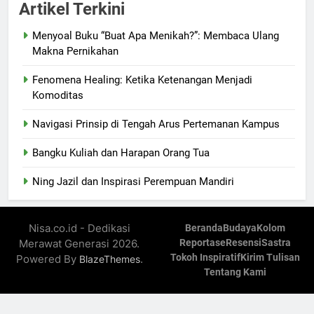
Artikel Terkini
Menyoal Buku “Buat Apa Menikah?”: Membaca Ulang
Makna Pernikahan
Fenomena Healing: Ketika Ketenangan Menjadi
Komoditas
Navigasi Prinsip di Tengah Arus Pertemanan Kampus
Bangku Kuliah dan Harapan Orang Tua
Ning Jazil dan Inspirasi Perempuan Mandiri
Nisa.co.id - Dedikasi
Beranda
Budaya
Kolom
Merawat Generasi 2026.
Reportase
Resensi
Sastra
Tokoh Inspiratif
Kirim Tulisan
Powered By
.
BlazeThemes
Tentang Kami