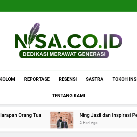
Navigasi
P
Navigasi
P
Nisa.co.id
Dedikasi Merawat Generasi
KOLOM
REPORTASE
RESENSI
SASTRA
TOKOH INS
TENTANG KAMI
apan Orang Tua
Ning Jazil dan Inspirasi Per
2 Hari Ago