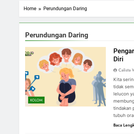
Home
Perundungan Daring
Perundungan Daring
Pengar
Diri
Calista 
Kita seri
tidak sem
lelucon y
KOLOM
membungk
tindakan 
tubuh ora
Baca Leng