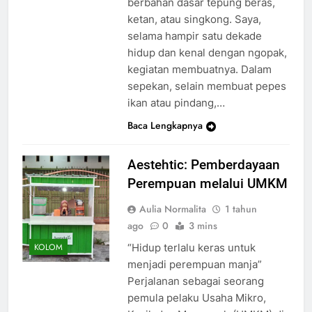
berbahan dasar tepung beras,
ketan, atau singkong. Saya,
selama hampir satu dekade
hidup dan kenal dengan ngopak,
kegiatan membuatnya. Dalam
sepekan, selain membuat pepes
ikan atau pindang,…
Baca Lengkapnya
Aestehtic: Pemberdayaan
Perempuan melalui UMKM
Aulia Normalita
1 tahun
ago
0
3 mins
“Hidup terlalu keras untuk
KOLOM
menjadi perempuan manja”
Perjalanan sebagai seorang
pemula pelaku Usaha Mikro,