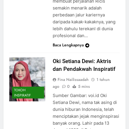
membuat perjalanan Ricis
semakin menarik adalah
perbedaan jalur kariernya
daripada kakak-kakaknya, yang
lebih dahulu terekanl di dunia
profesional dan…
Baca Lengkapnya
Oki Setiana Dewi: Aktris
dan Pendakwah Inspiratif
Fina Nailissaadah
1 tahun
ago
0
5 mins
TOKOH
Sumber Gambar: voi.id Oki
INSPIRATIF
Setiana Dewi, nama tak asing di
dunia hiburan Indonesia, telah
menciptakan jejak menginspirasi
banyak orang. Lahir pada 13