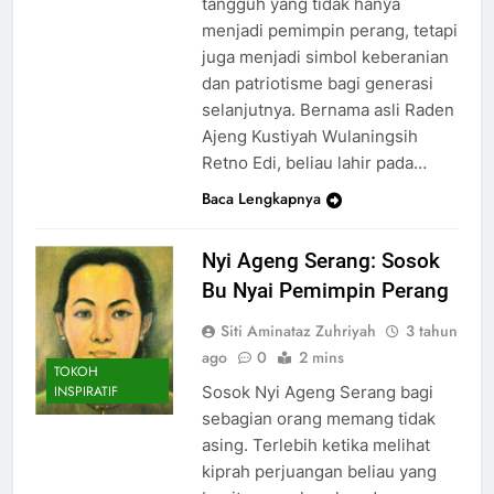
tangguh yang tidak hanya
menjadi pemimpin perang, tetapi
juga menjadi simbol keberanian
dan patriotisme bagi generasi
selanjutnya. Bernama asli Raden
Ajeng Kustiyah Wulaningsih
Retno Edi, beliau lahir pada…
Baca Lengkapnya
Nyi Ageng Serang: Sosok
Bu Nyai Pemimpin Perang
Siti Aminataz Zuhriyah
3 tahun
ago
0
2 mins
TOKOH
Sosok Nyi Ageng Serang bagi
INSPIRATIF
sebagian orang memang tidak
asing. Terlebih ketika melihat
kiprah perjuangan beliau yang