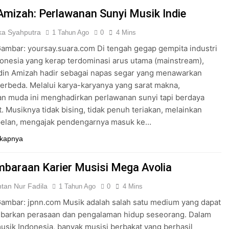
Amizah: Perlawanan Sunyi Musik Indie
ka Syahputra
1 Tahun Ago
0
4 Mins
mbar: yoursay.suara.com Di tengah gegap gempita industri
onesia yang kerap terdominasi arus utama (mainstream),
din Amizah hadir sebagai napas segar yang menawarkan
erbeda. Melalui karya-karyanya yang sarat makna,
n muda ini menghadirkan perlawanan sunyi tapi berdaya
t. Musiknya tidak bising, tidak penuh teriakan, melainkan
 pelan, mengajak pendengarnya masuk ke…
kapnya
baraan Karier Musisi Mega Avolia
ntan Nur Fadila
1 Tahun Ago
0
4 Mins
ambar: jpnn.com Musik adalah salah satu medium yang dapat
arkan perasaan dan pengalaman hidup seseorang. Dalam
musik Indonesia, banyak musisi berbakat yang berhasil