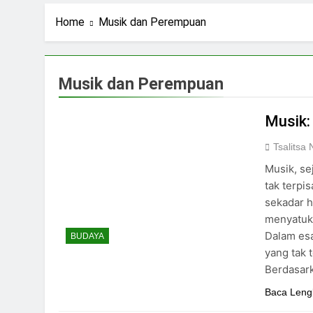
2 Hari Ago
Stigma Skincare La
Home
Musik dan Perempuan
3 Hari Ago
Standar Kecantika
5 Hari Ago
Musik dan Perempuan
Kuliah: Bukan Han
6 Hari Ago
Musik:
Tsalitsa 
Musik, se
tak terpi
sekadar 
menyatuk
Dalam esa
BUDAYA
yang tak 
Berdasar
Baca Leng