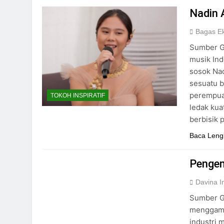
Nadin 
Bagas E
Sumber Ga
musik Ind
sosok Na
sesuatu b
perempua
TOKOH INSPIRATIF
ledak kua
berbisik
Baca Leng
Pengem
Davina I
Sumber G
menggamb
industri 