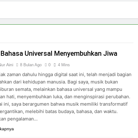
3 Hari Ago
ki-laki
Skincare untuk Semua Gender
5 Hari Ago
n di Media Sosial
Budaya Flexing di Media So
6 Hari Ago
ya Mengejar Nilai
 Bahasa Universal Menyembuhkan Jiwa
Nur Aini
8 Bulan Ago
0
4 Mins
jak zaman dahulu hingga digital saat ini, telah menjadi bagian
sahkan dari kehidupan manusia. Bagi saya, musik bukan
hiburan semata, melainkan bahasa universal yang mampu
an hati, menyembuhkan luka, dan menginspirasi perubahan.
i ini, saya berargumen bahwa musik memiliki transformatif
tergantikan, melebihi batas budaya, bahasa, dan waktu.
kan pengalaman…
kapnya