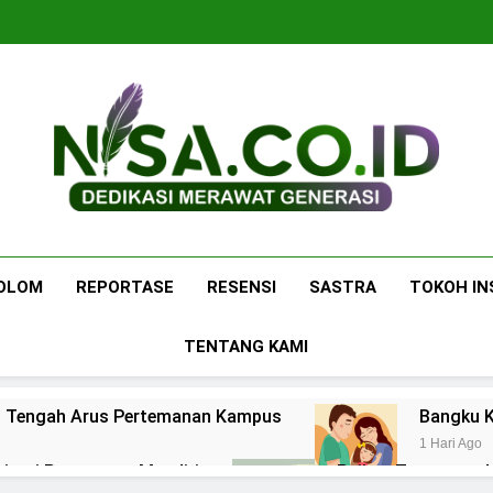
Nisa.co.id
Dedikasi Merawat Generasi
OLOM
REPORTASE
RESENSI
SASTRA
TOKOH IN
TENTANG KAMI
 di Tengah Arus Pertemanan Kampus
Bangku K
1 Hari Ago
pirasi Perempuan Mandiri
Pujian, Tuntutan,