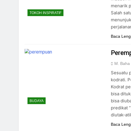
menarik p
Salah sat
TOKOH INSPIRATIF
menunjukk
perjalana
Baca Leng
Peremp
M. Baha
Sesuatu p
kodrati. 
Kodrat pe
bisa dituk
bisa diub
BUDAYA
predikat 
diutak-at
Baca Leng