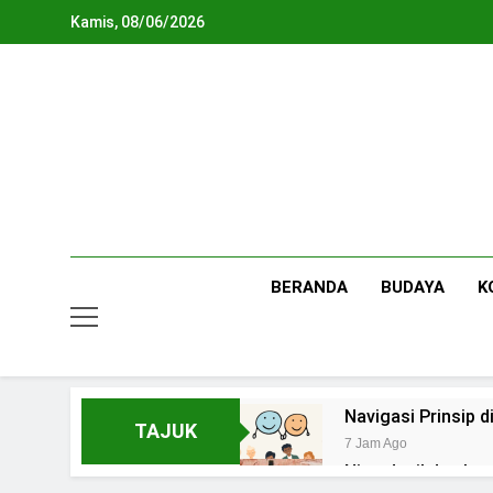
Skip
Kamis, 08/06/2026
to
content
BERANDA
BUDAYA
K
Navigasi Prinsip
TAJUK
7 Jam Ago
Ning Jazil dan Ins