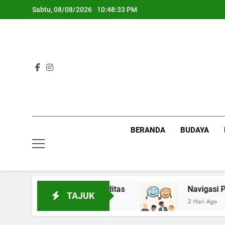
Skip
Sabtu, 08/08/2026
10:48:34 PM
to
content
BERANDA
BUDAYA
Ketenangan Menjadi Komoditas
Navigasi Prin
TAJUK
2 Hari Ago