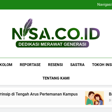
Fenomena Heal
Navigasi
Fenomena Heal
Navigasi
Nisa.co.id
Dedikasi Merawat Generasi
KOLOM
REPORTASE
RESENSI
SASTRA
TOKOH INS
TENTANG KAMI
sip di Tengah Arus Pertemanan Kampus
Bangk
3 Hari