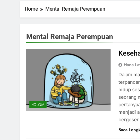
Home
Mental Remaja Perempuan
Mental Remaja Perempuan
Keseha
Hana Lat
Dalam mas
terpandan
hidup se
seorang m
pertanyaa
KOLOM
menjadi a
bergeser
Baca Leng