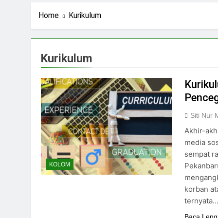
2 Hari Ago
Stigma Skincare La
Home
Kurikulum
3 Hari Ago
Standar Kecantika
6 Hari Ago
Kurikulum
Kuliah: Bukan Han
6 Hari Ago
Kuriku
Penceg
Siti Nur
Akhir-akh
media sos
sempat ra
Pekanbaru
KOLOM
mengangka
korban at
ternyata
Baca Leng