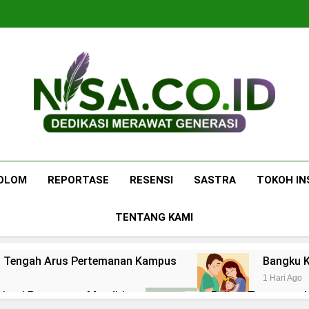
Nisa.co.id
Dedikasi Merawat Generasi
OLOM
REPORTASE
RESENSI
SASTRA
TOKOH IN
TENTANG KAMI
 di Tengah Arus Pertemanan Kampus
Bangku K
1 Hari Ago
pirasi Perempuan Mandiri
Pujian, Tuntutan,