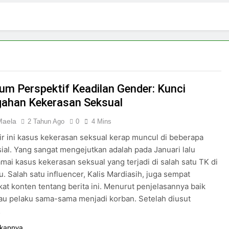
3 Hari Ago
ki-laki
Skincare untuk Semua Gender
5 Hari Ago
n di Media Sosial
Budaya Flexing di Media So
6 Hari Ago
ya Mengejar Nilai
lum Perspektif Keadilan Gender: Kunci
ahan Kekerasan Seksual
 Maela
2 Tahun Ago
0
4 Mins
ir ini kasus kekerasan seksual kerap muncul di beberapa
ial. Yang sangat mengejutkan adalah pada Januari lalu
mai kasus kekerasan seksual yang terjadi di salah satu TK di
. Salah satu influencer, Kalis Mardiasih, juga sempat
t konten tentang berita ini. Menurut penjelasannya baik
au pelaku sama-sama menjadi korban. Setelah diusut
…
kapnya