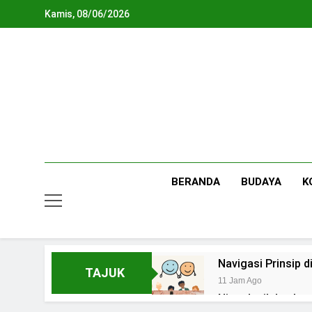
Skip
Kamis, 08/06/2026
to
content
BERANDA
BUDAYA
K
Navigasi Prinsip
TAJUK
11 Jam Ago
Ning Jazil dan Ins