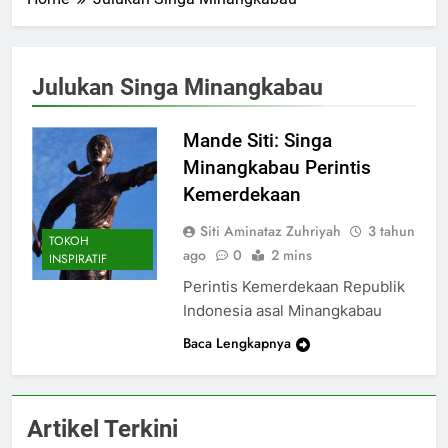
Julukan Singa Minangkabau
Mande Siti: Singa
Minangkabau Perintis
Kemerdekaan
Siti Aminataz Zuhriyah
3 tahun
TOKOH
ago
0
2 mins
INSPIRATIF
Perintis Kemerdekaan Republik
Indonesia asal Minangkabau
Baca Lengkapnya
Artikel Terkini