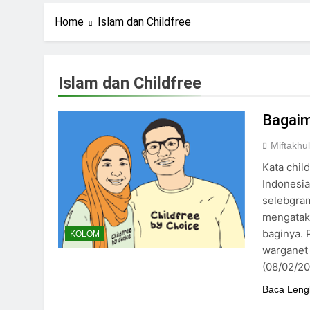
1 Hari Ago
Ning Jazil dan Ins
Home
Islam dan Childfree
3 Hari Ago
Stigma Skincare La
4 Hari Ago
Islam dan Childfree
Standar Kecantika
6 Hari Ago
Bagaim
Miftakhu
Kata chil
Indonesia
selebgram
mengatak
baginya. 
KOLOM
warganet 
(08/02/20
Baca Leng