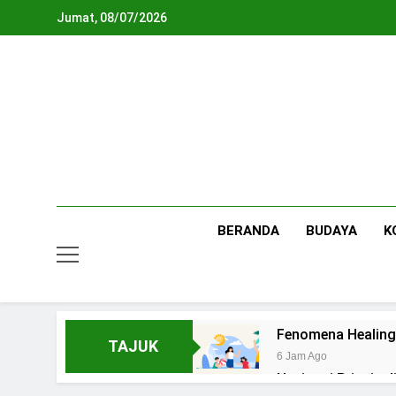
Skip
Jumat, 08/07/2026
to
content
BERANDA
BUDAYA
K
Fenomena Healing
TAJUK
6 Jam Ago
Navigasi Prinsip