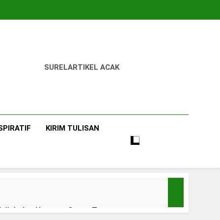
SUREL
ARTIKEL ACAK
SPIRATIF
KIRIM TULISAN
uliah dan Harapan Orang Tua