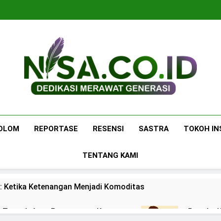
Nisa.co.id
Dedikasi Merawat Generasi
OLOM
REPORTASE
RESENSI
SASTRA
TOKOH IN
TENTANG KAMI
: Ketika Ketenangan Menjadi Komoditas
 di Tengah Arus Pertemanan Kampus
Bangku K