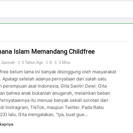
2 Hari Ago
pirasi Perempuan Mandiri
Pujian, Tuntutan,
4 Hari Ago
ki-laki
Skincare untuk Semua Gender
6 Hari Ago
n di Media Sosial
ana Islam Memandang Childfree
l Jannah
3 Tahun Ago
0
3 Mins
dfree belum lama ini banyak disinggung oleh masyarakat
. Apalagi setelah adanya pernyataan dari salah satu
 perempuan asal Indonesia, Gita Savitri Dewi. Gita
an bahwa anak bukanlah anugerah, melainkan beban
Pernyataannya itu menuai banyak sekali sorotan dari
di Instragram, TikTok, maupun Twitter. Pada Rabu
23) lalu, Gita mengatakan, “Iya, buat gue…
kapnya