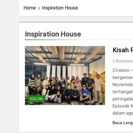
Home
Inspiration House
Inspiration House
Kisah
Busanan
Cirebon 
bergemeri
Novemebe
terhangat
peringata
KOLOM
Episode 
dalam ag
Baca Leng