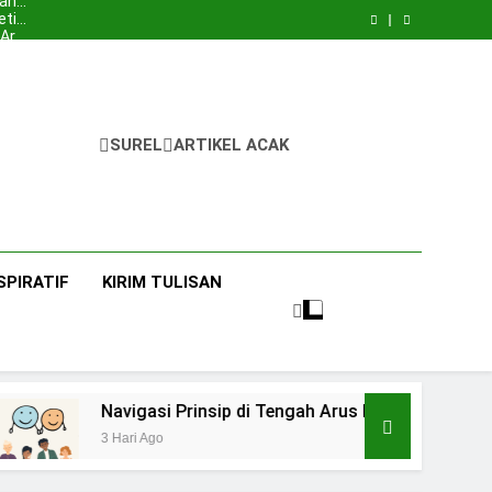
ah?”:
Tua
ahan
etika
itas
 Arus
Orang
mpus
ah?”:
Tua
ahan
etika
itas
 Arus
Orang
mpus
Tua
SUREL
ARTIKEL ACAK
SPIRATIF
KIRIM TULISAN
Navigasi Prinsip di Tengah Arus Pertemanan Kamp
3 Hari Ago