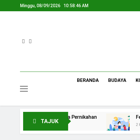
Skip
Minggu, 08/09/2026
10:58:46 AM
to
content
BERANDA
BUDAYA
K
h?”: Membaca Ulang Makna Pernikahan
Feno
TAJUK
2 Hari