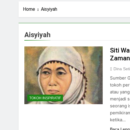
2 Hari Ago
Ning Jazil dan Ins
Home
Aisyiyah
3 Hari Ago
Stigma Skincare La
5 Hari Ago
Aisyiyah
Standar Kecantika
7 Hari Ago
Siti W
Zama
Dina Set
Sumber Ga
tokoh per
atau yang
menjadi s
TOKOH INSPIRATIF
seorang i
pemikiran
ketika…
Baca Leng