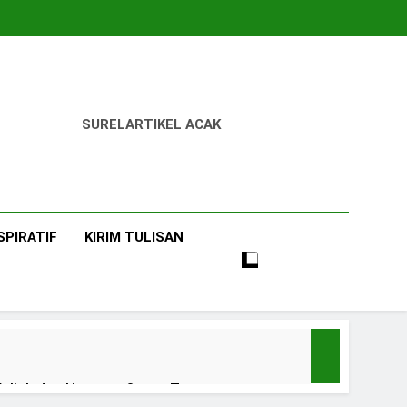
SUREL
ARTIKEL ACAK
SPIRATIF
KIRIM TULISAN
uliah dan Harapan Orang Tua