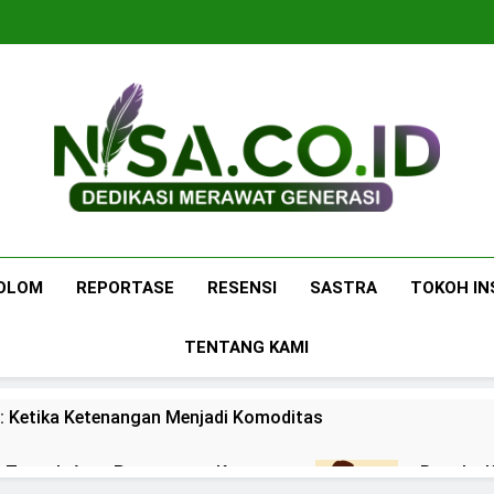
Nisa.co.id
Dedikasi Merawat Generasi
OLOM
REPORTASE
RESENSI
SASTRA
TOKOH IN
TENTANG KAMI
: Ketika Ketenangan Menjadi Komoditas
 di Tengah Arus Pertemanan Kampus
Bangku K