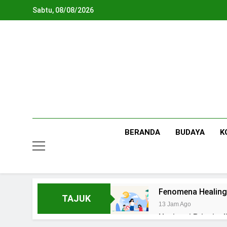
Skip
Sabtu, 08/08/2026
to
content
BERANDA
BUDAYA
K
Fenomena Healing
TAJUK
13 Jam Ago
Navigasi Prinsip