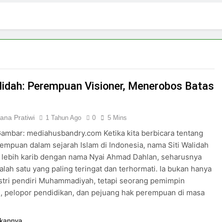
3 Hari Ago
pirasi Perempuan Mandiri
Pujian, Tuntutan,
4 Hari Ago
ki-laki
Skincare untuk Semua Gender
7 Hari Ago
n di Media Sosial
alidah: Perempuan Visioner, Menerobos Batas
n
iana Pratiwi
1 Tahun Ago
0
5 Mins
mbar: mediahusbandry.com Ketika kita berbicara tentang
empuan dalam sejarah Islam di Indonesia, nama Siti Walidah
 lebih karib dengan nama Nyai Ahmad Dahlan, seharusnya
alah satu yang paling teringat dan terhormati. Ia bukan hanya
stri pendiri Muhammadiyah, tetapi seorang pemimpin
, pelopor pendidikan, dan pejuang hak perempuan di masa
kapnya