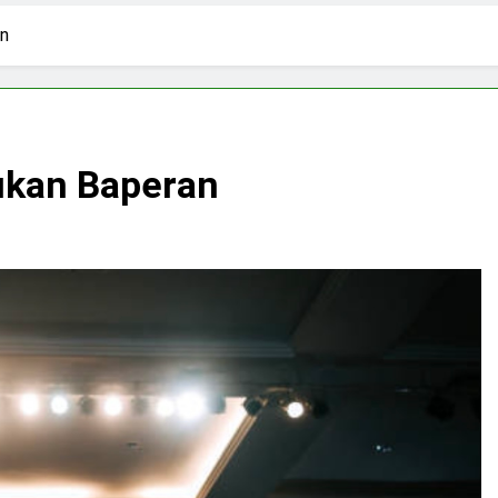
3 Hari Ago
ki-laki
Skincare untuk Semua Gender
an
5 Hari Ago
n di Media Sosial
Budaya Flexing di Media So
6 Hari Ago
ya Mengejar Nilai
ukan Baperan