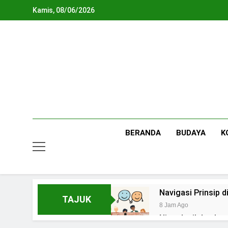
Skip
Kamis, 08/06/2026
to
content
BERANDA
BUDAYA
K
Navigasi Prinsip
TAJUK
8 Jam Ago
Ning Jazil dan Ins