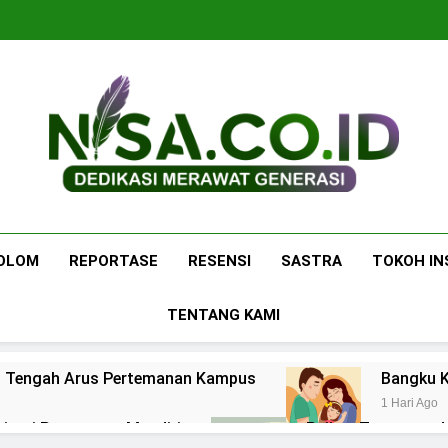
Nisa.co.id
Dedikasi Merawat Generasi
OLOM
REPORTASE
RESENSI
SASTRA
TOKOH IN
TENTANG KAMI
 di Tengah Arus Pertemanan Kampus
Bangku K
1 Hari Ago
pirasi Perempuan Mandiri
Pujian, Tuntutan,