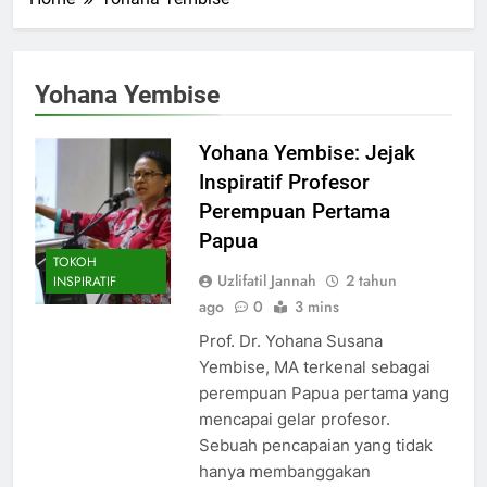
Yohana Yembise
Yohana Yembise: Jejak
Inspiratif Profesor
Perempuan Pertama
Papua
TOKOH
Uzlifatil Jannah
2 tahun
INSPIRATIF
ago
0
3 mins
Prof. Dr. Yohana Susana
Yembise, MA terkenal sebagai
perempuan Papua pertama yang
mencapai gelar profesor.
Sebuah pencapaian yang tidak
hanya membanggakan