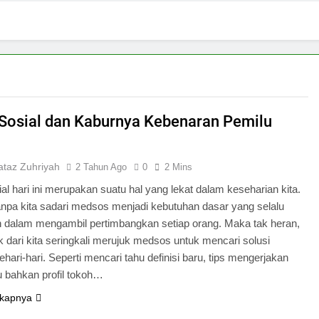
Sosial dan Kaburnya Kebenaran Pemilu
nataz Zuhriyah
2 Tahun Ago
0
2 Mins
al hari ini merupakan suatu hal yang lekat dalam keseharian kita.
anpa kita sadari medsos menjadi kebutuhan dasar yang selalu
n dalam mengambil pertimbangkan setiap orang. Maka tak heran,
k dari kita seringkali merujuk medsos untuk mencari solusi
hari-hari. Seperti mencari tahu definisi baru, tips mengerjakan
u bahkan profil tokoh…
kapnya