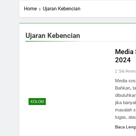
Home
Ujaran Kebencian
Ujaran Kebencian
Media 
2024
Siti Ami
Media sosi
Bahkan, t
dibutuhka
KOLOM
jika banya
masalah se
tugas, ata
Baca Leng