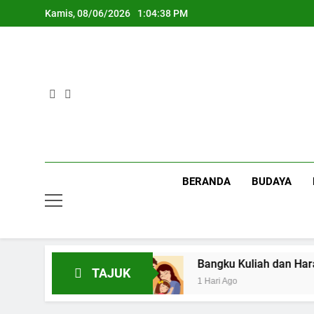
Skip
Kamis, 08/06/2026
1:04:38 PM
to
content
BERANDA
BUDAYA
 Pertemanan Kampus
Bangku Kuliah dan Harap
TAJUK
1 Hari Ago