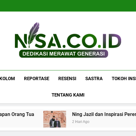
Navigasi
P
Navigasi
P
Nisa.co.id
Dedikasi Merawat Generasi
KOLOM
REPORTASE
RESENSI
SASTRA
TOKOH INS
TENTANG KAMI
an Orang Tua
Ning Jazil dan Inspirasi Perem
2 Hari Ago