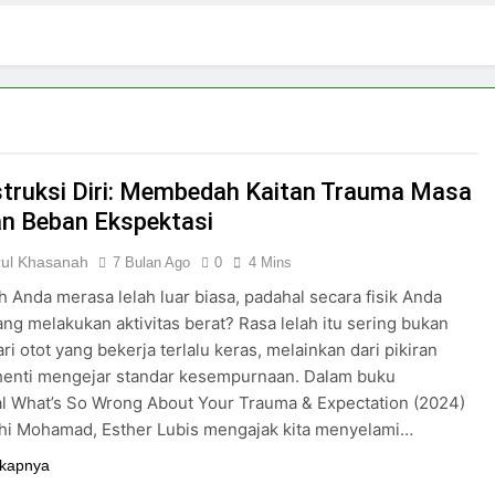
3 Hari Ago
ki-laki
Skincare untuk Semua Gender
5 Hari Ago
n di Media Sosial
Budaya Flexing di Media So
6 Hari Ago
ya Mengejar Nilai
truksi Diri: Membedah Kaitan Trauma Masa
an Beban Ekspektasi
rul Khasanah
7 Bulan Ago
0
4 Mins
 Anda merasa lelah luar biasa, padahal secara fisik Anda
ang melakukan aktivitas berat? Rasa lelah itu sering bukan
ri otot yang bekerja terlalu keras, melainkan dari pikiran
henti mengejar standar kesempurnaan. Dalam buku
l What’s So Wrong About Your Trauma & Expectation (2024)
dhi Mohamad, Esther Lubis mengajak kita menyelami…
kapnya