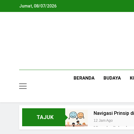
Skip
Jumat, 08/07/2026
to
content
BERANDA
BUDAYA
K
Navigasi Prinsip
TAJUK
12 Jam Ago
Ning Jazil dan Ins