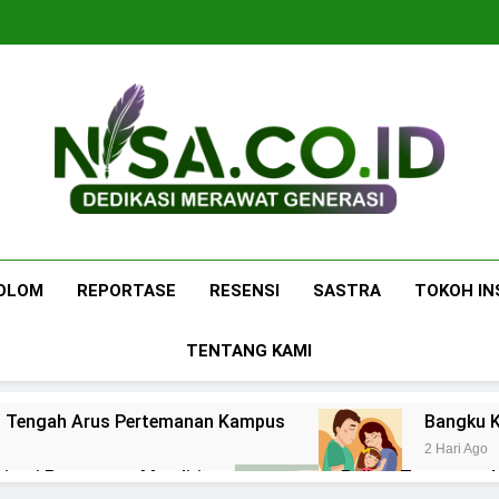
Nisa.co.id
Dedikasi Merawat Generasi
OLOM
REPORTASE
RESENSI
SASTRA
TOKOH IN
TENTANG KAMI
 di Tengah Arus Pertemanan Kampus
Bangku K
2 Hari Ago
pirasi Perempuan Mandiri
Pujian, Tuntutan,