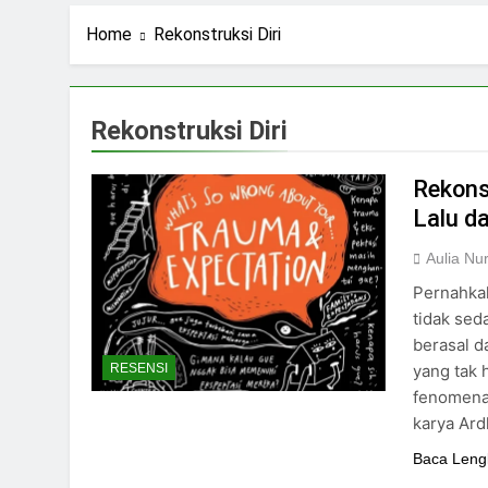
2 Hari Ago
Stigma Skincare La
Home
Rekonstruksi Diri
4 Hari Ago
Standar Kecantika
6 Hari Ago
Rekonstruksi Diri
Kuliah: Bukan Han
6 Hari Ago
Rekons
Lalu d
Aulia Nu
Pernahkah
tidak sed
berasal da
yang tak 
RESENSI
fenomena
karya Ar
Baca Leng