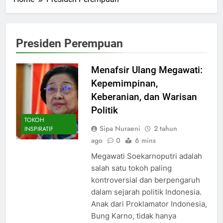
Presiden Perempuan
Menafsir Ulang Megawati:
Kepemimpinan,
Keberanian, dan Warisan
Politik
TOKOH
Sipa Nuraeni
2 tahun
INSPIRATIF
ago
0
6 mins
Megawati Soekarnoputri adalah
salah satu tokoh paling
kontroversial dan berpengaruh
dalam sejarah politik Indonesia.
Anak dari Proklamator Indonesia,
Bung Karno, tidak hanya