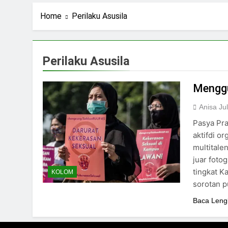
2 Hari Ago
Stigma Skincare La
Home
Perilaku Asusila
4 Hari Ago
Standar Kecantika
6 Hari Ago
Perilaku Asusila
Kuliah: Bukan Han
7 Hari Ago
Menggu
Anisa Jul
Pasya Pra
aktifdi o
multitale
juar foto
tingkat K
KOLOM
sorotan p
Baca Leng