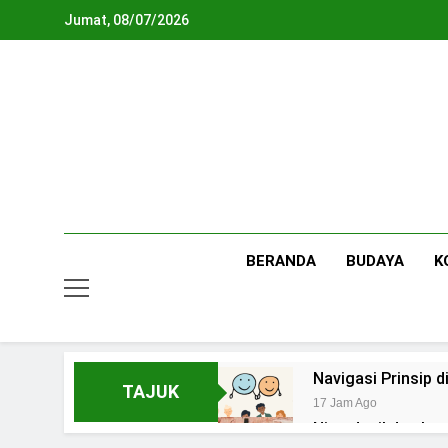
Skip
Jumat, 08/07/2026
to
content
BERANDA
BUDAYA
K
Navigasi Prinsip
TAJUK
17 Jam Ago
Ning Jazil dan Ins