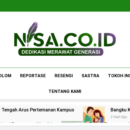
Nisa.co.id
Dedikasi Merawat Generasi
OLOM
REPORTASE
RESENSI
SASTRA
TOKOH IN
TENTANG KAMI
 di Tengah Arus Pertemanan Kampus
Bangku K
2 Hari Ago
pirasi Perempuan Mandiri
Pujian, Tuntutan,