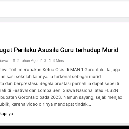
4 Hari Ago
ki-laki
Skincare untuk Semua Gender
6 Hari Ago
n di Media Sosial
Budaya Flexing di Media So
7 Hari Ago
ya Mengejar Nilai
gat Perilaku Asusila Guru terhadap Murid
iawati
2 Tahun Ago
0
3 Mins
tiwi Toiti merupakan Ketua Osis di MAN 1 Gorontalo. Ia juga
rganisasi sekolah lainnya. ia terkenal sebagai murid
nta dan berprestasi. Segala prestasi pernah ia dapat seperti
grafi di Festival dan Lomba Seni Siswa Nasional atau FLS2N
abupaten Gorontalo pada 2023. Namun sayang, sejak menjadi
ublik, karena video dirinya mendapat tindak…
kapnya