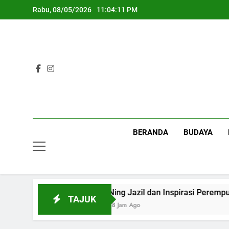
Skip
Rabu, 08/05/2026
11:04:12 PM
to
content
BERANDA
BUDAYA
Orang Tua
Ning Jazil dan Inspirasi Perempuan
TAJUK
18 Jam Ago