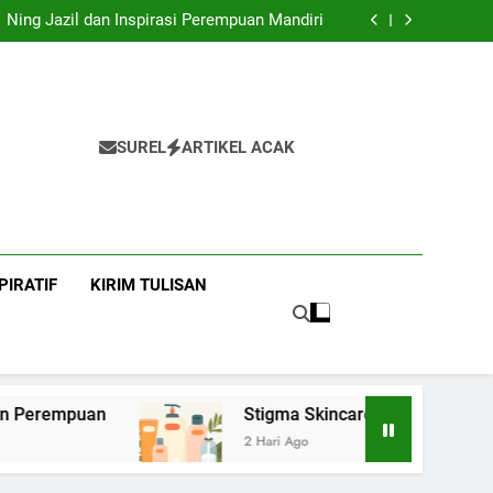
Bangku Kuliah dan Harapan Orang Tua
Ning Jazil dan Inspirasi Perempuan Mandiri
ujian, Tuntutan, dan Ketangguhan Perempuan
Stigma Skincare Laki-laki
Bangku Kuliah dan Harapan Orang Tua
Ning Jazil dan Inspirasi Perempuan Mandiri
ujian, Tuntutan, dan Ketangguhan Perempuan
Stigma Skincare Laki-laki
SUREL
ARTIKEL ACAK
PIRATIF
KIRIM TULISAN
 Perempuan
Stigma Skincare Laki-laki
2 Hari Ago