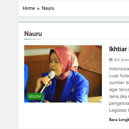
Home
Nauru
Nauru
Ikhtia
Siti Ami
Indonesi
Luas huta
sumber da
agar teru
lama jika
KOLOM
pengelola
Legislasi
Baca Leng