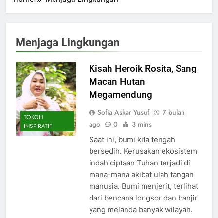
Menjaga Lingkungan
Kisah Heroik Rosita, Sang
Macan Hutan
Megamendung
Sofia Askar Yusuf
7 bulan
TOKOH
ago
0
3 mins
INSPIRATIF
Saat ini, bumi kita tengah
bersedih. Kerusakan ekosistem
indah ciptaan Tuhan terjadi di
mana-mana akibat ulah tangan
manusia. Bumi menjerit, terlihat
dari bencana longsor dan banjir
yang melanda banyak wilayah.