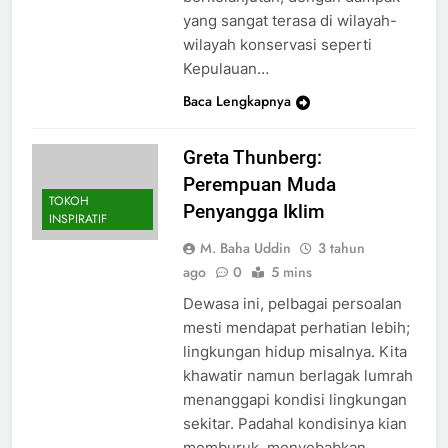
yang sangat terasa di wilayah-
wilayah konservasi seperti
Kepulauan…
Baca Lengkapnya
Greta Thunberg:
Perempuan Muda
TOKOH
Penyangga Iklim
INSPIRATIF
M. Baha Uddin
3 tahun
ago
0
5 mins
Dewasa ini, pelbagai persoalan
mesti mendapat perhatian lebih;
lingkungan hidup misalnya. Kita
khawatir namun berlagak lumrah
menanggapi kondisi lingkungan
sekitar. Padahal kondisinya kian
memburuk, menyebabkan