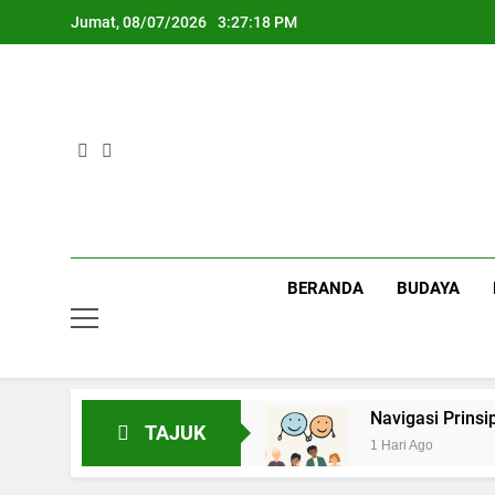
Skip
Jumat, 08/07/2026
3:27:18 PM
to
content
BERANDA
BUDAYA
angan Menjadi Komoditas
Navigasi Prinsip 
TAJUK
1 Hari Ago