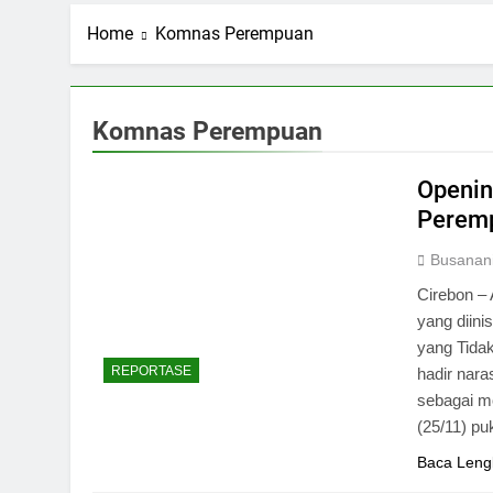
Home
Komnas Perempuan
Komnas Perempuan
Openi
Peremp
Busanan
Cirebon –
yang diin
yang Tida
REPORTASE
hadir nar
sebagai m
(25/11) p
Baca Leng