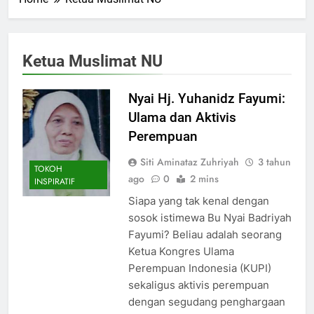
Ketua Muslimat NU
Nyai Hj. Yuhanidz Fayumi:
Ulama dan Aktivis
Perempuan
Siti Aminataz Zuhriyah
3 tahun
TOKOH
ago
0
2 mins
INSPIRATIF
Siapa yang tak kenal dengan
sosok istimewa Bu Nyai Badriyah
Fayumi? Beliau adalah seorang
Ketua Kongres Ulama
Perempuan Indonesia (KUPI)
sekaligus aktivis perempuan
dengan segudang penghargaan