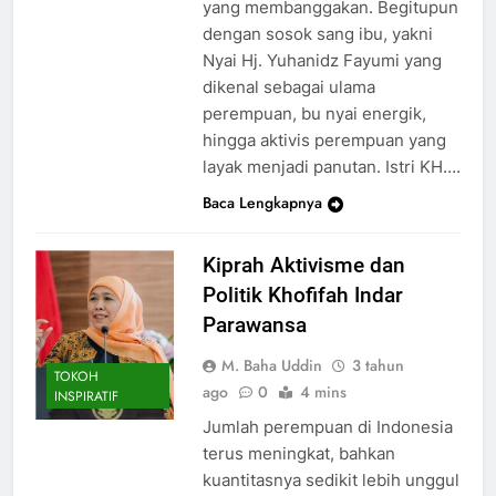
yang membanggakan. Begitupun
dengan sosok sang ibu, yakni
Nyai Hj. Yuhanidz Fayumi yang
dikenal sebagai ulama
perempuan, bu nyai energik,
hingga aktivis perempuan yang
layak menjadi panutan. Istri KH….
Baca Lengkapnya
Kiprah Aktivisme dan
Politik Khofifah Indar
Parawansa
M. Baha Uddin
3 tahun
TOKOH
ago
0
4 mins
INSPIRATIF
Jumlah perempuan di Indonesia
terus meningkat, bahkan
kuantitasnya sedikit lebih unggul