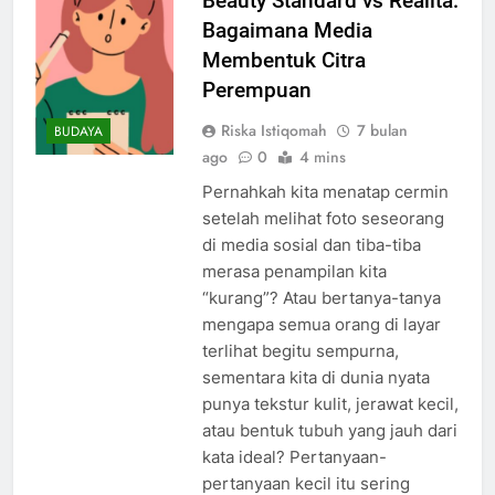
Beauty Standard vs Realita:
Bagaimana Media
Membentuk Citra
Perempuan
Riska Istiqomah
7 bulan
BUDAYA
ago
0
4 mins
Pernahkah kita menatap cermin
setelah melihat foto seseorang
di media sosial dan tiba-tiba
merasa penampilan kita
“kurang”? Atau bertanya-tanya
mengapa semua orang di layar
terlihat begitu sempurna,
sementara kita di dunia nyata
punya tekstur kulit, jerawat kecil,
atau bentuk tubuh yang jauh dari
kata ideal? Pertanyaan-
pertanyaan kecil itu sering