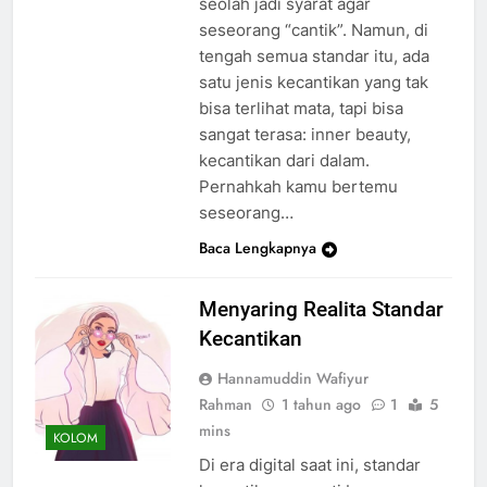
seolah jadi syarat agar
seseorang “cantik”. Namun, di
tengah semua standar itu, ada
satu jenis kecantikan yang tak
bisa terlihat mata, tapi bisa
sangat terasa: inner beauty,
kecantikan dari dalam.
Pernahkah kamu bertemu
seseorang…
Baca Lengkapnya
Menyaring Realita Standar
Kecantikan
Hannamuddin Wafiyur
Rahman
1 tahun ago
1
5
mins
KOLOM
Di era digital saat ini, standar