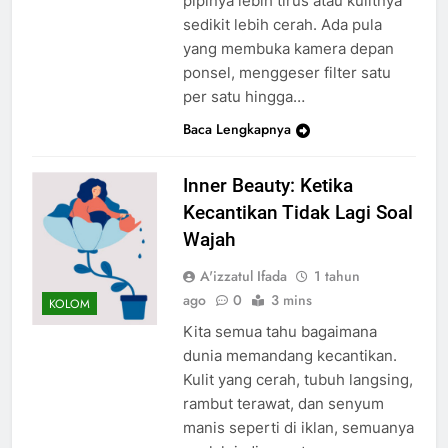
pipinya lebih tirus atau kulitnya
sedikit lebih cerah. Ada pula
yang membuka kamera depan
ponsel, menggeser filter satu
per satu hingga…
Baca Lengkapnya
Inner Beauty: Ketika
Kecantikan Tidak Lagi Soal
Wajah
A'izzatul Ifada
1 tahun
ago
0
3 mins
KOLOM
Kita semua tahu bagaimana
dunia memandang kecantikan.
Kulit yang cerah, tubuh langsing,
rambut terawat, dan senyum
manis seperti di iklan, semuanya