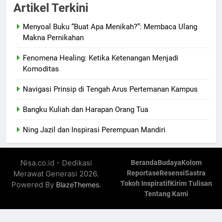
Artikel Terkini
Menyoal Buku “Buat Apa Menikah?”: Membaca Ulang
Makna Pernikahan
Fenomena Healing: Ketika Ketenangan Menjadi
Komoditas
Navigasi Prinsip di Tengah Arus Pertemanan Kampus
Bangku Kuliah dan Harapan Orang Tua
Ning Jazil dan Inspirasi Perempuan Mandiri
Nisa.co.id - Dedikasi
Beranda
Budaya
Kolom
Merawat Generasi 2026.
Reportase
Resensi
Sastra
Tokoh Inspiratif
Kirim Tulisan
Powered By
.
BlazeThemes
Tentang Kami