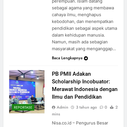
perempuan. Islam datang
sebagai agama yang membawa
cahaya ilmu, menghapus
kebodohan, dan menempatkan
pendidikan sebagai aspek utama
dalam kehidupan manusia.
Namun, masih ada sebagian
masyarakat yang menganggap…
Baca Lengkapnya
PB PMII Adakan
Scholarship Incobuator:
Merawat Indonesia dengan
Ilmu dan Pendidikan
Admin
3 tahun ago
0
2
REPORTASE
mins
Nisa.co.id – Pengurus Besar