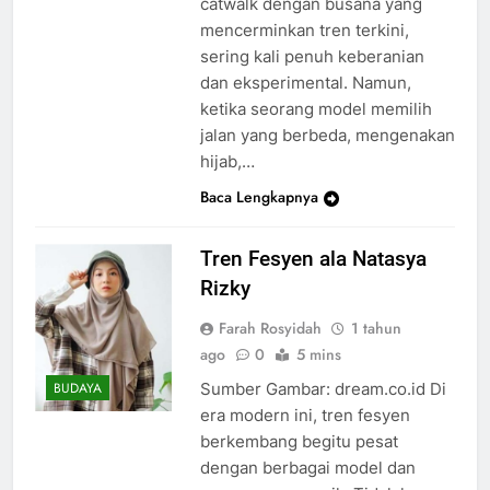
catwalk dengan busana yang
mencerminkan tren terkini,
sering kali penuh keberanian
dan eksperimental. Namun,
ketika seorang model memilih
jalan yang berbeda, mengenakan
hijab,…
Baca Lengkapnya
Tren Fesyen ala Natasya
Rizky
Farah Rosyidah
1 tahun
ago
0
5 mins
Sumber Gambar: dream.co.id Di
BUDAYA
era modern ini, tren fesyen
berkembang begitu pesat
dengan berbagai model dan