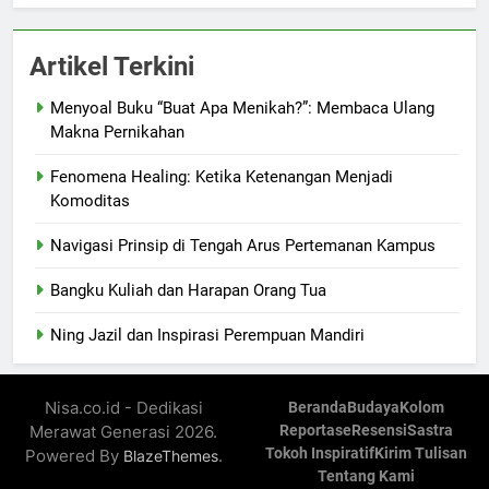
Artikel Terkini
Menyoal Buku “Buat Apa Menikah?”: Membaca Ulang
Makna Pernikahan
Fenomena Healing: Ketika Ketenangan Menjadi
Komoditas
Navigasi Prinsip di Tengah Arus Pertemanan Kampus
Bangku Kuliah dan Harapan Orang Tua
Ning Jazil dan Inspirasi Perempuan Mandiri
Nisa.co.id - Dedikasi
Beranda
Budaya
Kolom
Merawat Generasi 2026.
Reportase
Resensi
Sastra
Tokoh Inspiratif
Kirim Tulisan
Powered By
.
BlazeThemes
Tentang Kami