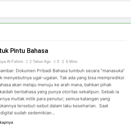
 di Tengah Arus Pertemanan Kampus
Bangku K
3 Hari Ago
pirasi Perempuan Mandiri
Pujian, Tuntutan,
5 Hari Ago
ki-laki
uk Pintu Bahasa
oya Al Fahmi
2 Tahun Ago
0
6 Mins
ambar: Dokumen Pribadi Bahasa tumbuh secara “manasuka”
dak menyebutnya ugal-ugalan. Tak ada yang bisa memprediksi
hasa akan melaju menuju ke arah mana, bahkan pihak
kaidah berbahasa yang punya otoritas sekalipun. Sebab ia
rnya mutlak milik para penutur; semua kalangan yang
kannya tersebut-sebut dalam laku keseharian. Saat
 digital sudah sedemikian…
kapnya