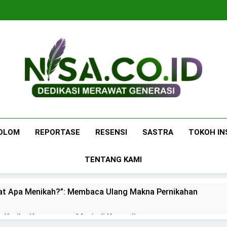
Nisa.co.id
Dedikasi Merawat Generasi
OLOM
REPORTASE
RESENSI
SASTRA
TOKOH IN
TENTANG KAMI
at Apa Menikah?”: Membaca Ulang Makna Pernikahan
: Ketika Ketenangan Menjadi Komoditas