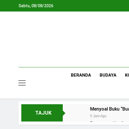
Skip
Sabtu, 08/08/2026
to
content
BERANDA
BUDAYA
K
Menyoal Buku “Bu
TAJUK
5 Jam Ago
Fenomena Healing