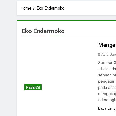
1 Hari Ago
Navigasi Prinsip
Home
Eko Endarmoko
2 Hari Ago
Ning Jazil dan Ins
4 Hari Ago
Eko Endarmoko
Stigma Skincare La
5 Hari Ago
Menget
Adib Bar
Sumber G
– biar ti
sebuah ba
pengatur 
pada dasa
RESENSI
mengucap
teknologi
Baca Leng