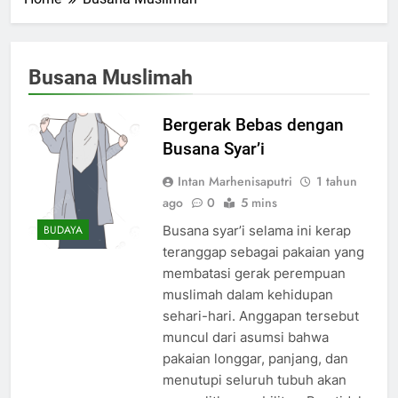
Busana Muslimah
Bergerak Bebas dengan
Busana Syar’i
Intan Marhenisaputri
1 tahun
ago
0
5 mins
Busana syar’i selama ini kerap
BUDAYA
teranggap sebagai pakaian yang
membatasi gerak perempuan
muslimah dalam kehidupan
sehari-hari. Anggapan tersebut
muncul dari asumsi bahwa
pakaian longgar, panjang, dan
menutupi seluruh tubuh akan