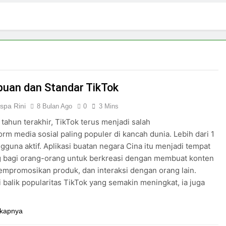
2 Hari Ago
pirasi Perempuan Mandiri
Pujian, Tuntutan,
4 Hari Ago
ki-laki
Skincare untuk Semua Gender
6 Hari Ago
n di Media Sosial
uan dan Standar TikTok
uspa Rini
8 Bulan Ago
0
3 Mins
tahun terakhir, TikTok terus menjadi salah
form media sosial paling populer di kancah dunia. Lebih dari 1
ngguna aktif. Aplikasi buatan negara Cina itu menjadi tempat
g bagi orang-orang untuk berkreasi dengan membuat konten
mempromosikan produk, dan interaksi dengan orang lain.
 balik popularitas TikTok yang semakin meningkat, ia juga
kapnya