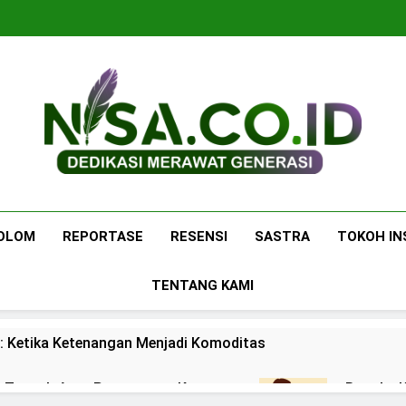
Nisa.co.id
Dedikasi Merawat Generasi
OLOM
REPORTASE
RESENSI
SASTRA
TOKOH IN
TENTANG KAMI
: Ketika Ketenangan Menjadi Komoditas
 di Tengah Arus Pertemanan Kampus
Bangku K