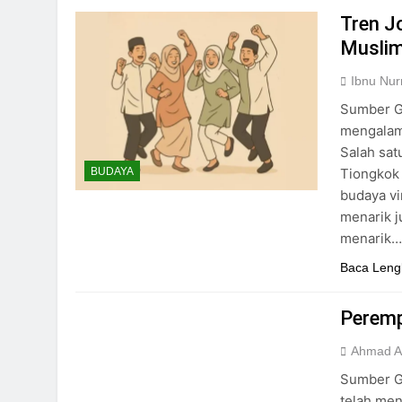
Tren J
Musli
Ibnu Nur
Sumber Ga
mengalami
Salah sat
Tiongkok 
BUDAYA
budaya vi
menarik j
menarik
Baca Leng
Peremp
Ahmad Ab
Sumber Ga
telah men