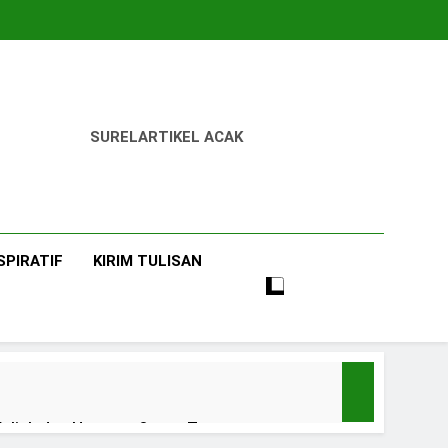
SUREL
ARTIKEL ACAK
SPIRATIF
KIRIM TULISAN
uliah dan Harapan Orang Tua