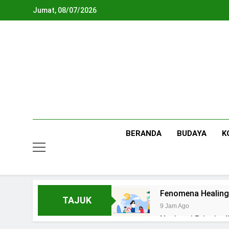
Skip
Jumat, 08/07/2026
to
content
BERANDA
BUDAYA
K
Fenomena Healing
TAJUK
9 Jam Ago
Navigasi Prinsip