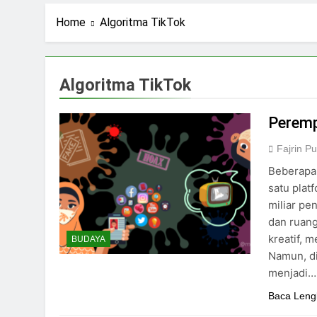
1 Hari Ago
Ning Jazil dan Ins
Home
Algoritma TikTok
3 Hari Ago
Stigma Skincare La
5 Hari Ago
Algoritma TikTok
Standar Kecantika
7 Hari Ago
Peremp
Fajrin P
Beberapa 
satu plat
miliar pe
dan ruan
kreatif, 
BUDAYA
Namun, di
menjadi…
Baca Leng