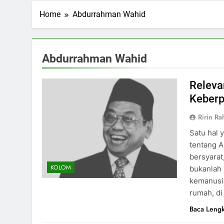
Home
Abdurrahman Wahid
Abdurrahman Wahid
Releva
Keberp
Ririn R
Satu hal 
tentang 
bersyarat
KOLOM
bukanlah 
kemanusia
rumah, di
Baca Leng