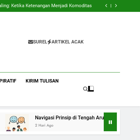
enikah?”: Membaca Ulang Makna Pernikahan
ing: Ketika Ketenangan Menjadi Komoditas
 Prinsip di Tengah Arus Pertemanan Kampus
Bangku Kuliah dan Harapan Orang Tua
enikah?”: Membaca Ulang Makna Pernikahan
ing: Ketika Ketenangan Menjadi Komoditas
 Prinsip di Tengah Arus Pertemanan Kampus
Bangku Kuliah dan Harapan Orang Tua
SUREL
ARTIKEL ACAK
PIRATIF
KIRIM TULISAN
Navigasi Prinsip di Tengah Arus Pertemanan Kam
2 Hari Ago