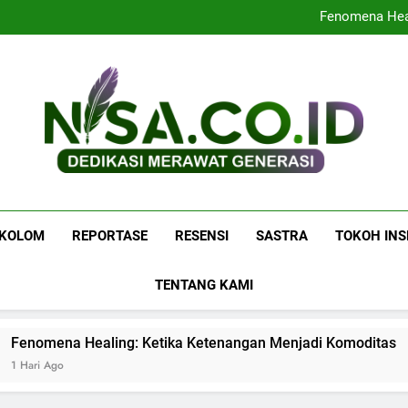
Menyoal Buku “Buat Apa M
Fenomena Heal
Navigasi
Menyoal Buku “Buat Apa M
Fenomena Heal
Navigasi
Nisa.co.id
Dedikasi Merawat Generasi
KOLOM
REPORTASE
RESENSI
SASTRA
TOKOH INS
TENTANG KAMI
nomena Healing: Ketika Ketenangan Menjadi Komoditas
ari Ago