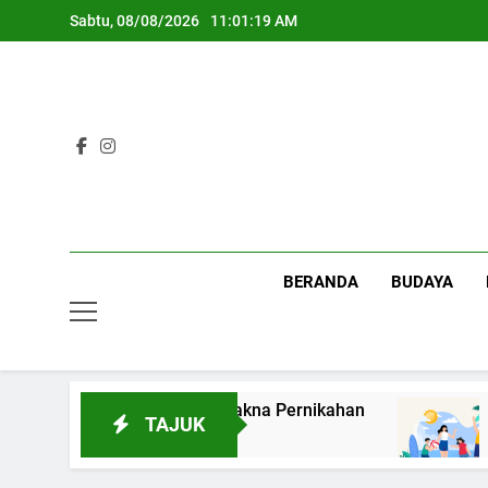
Skip
Sabtu, 08/08/2026
11:01:20 AM
to
content
BERANDA
BUDAYA
ikah?”: Membaca Ulang Makna Pernikahan
Fe
TAJUK
1 H