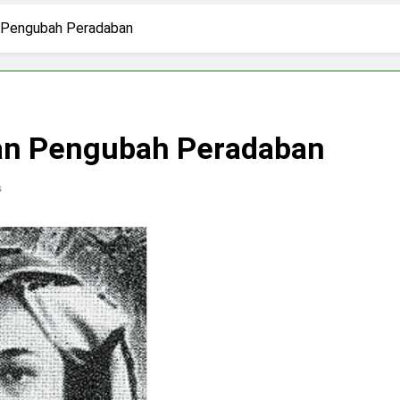
3 Hari Ago
pirasi Perempuan Mandiri
Pujian, Tuntutan,
 Pengubah Peradaban
5 Hari Ago
ki-laki
Skincare untuk Semua Gender
7 Hari Ago
n di Media Sosial
an Pengubah Peradaban
s