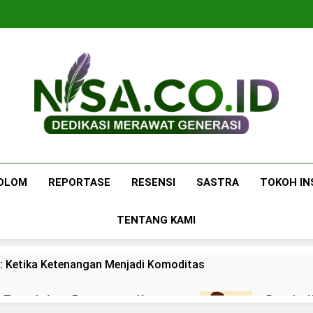
Nisa.co.id
Dedikasi Merawat Generasi
OLOM
REPORTASE
RESENSI
SASTRA
TOKOH IN
TENTANG KAMI
: Ketika Ketenangan Menjadi Komoditas
 di Tengah Arus Pertemanan Kampus
Bangku K