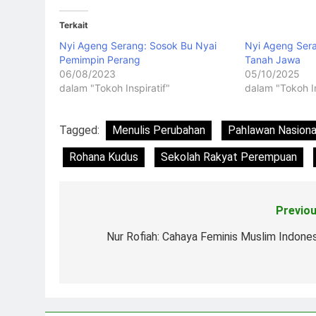
Terkait
Nyi Ageng Serang: Sosok Bu Nyai
Nyi Ageng Sera
Pemimpin Perang
Tanah Jawa
06/08/2023
05/10/2025
dalam "Tokoh Inspiratif"
dalam "Tokoh In
Tagged:
Menulis Perubahan
Pahlawan Nasion
Rohana Kudus
Sekolah Rakyat Perempuan
Previou
Navigasi
pos
Nur Rofiah: Cahaya Feminis Muslim Indones