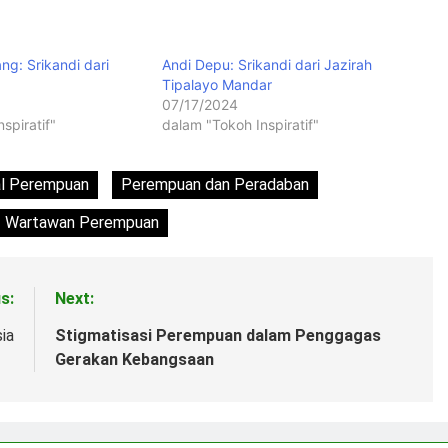
ng: Srikandi dari
Andi Depu: Srikandi dari Jazirah
Tipalayo Mandar
07/17/2024
spiratif"
dalam "Tokoh Inspiratif"
al Perempuan
Perempuan dan Peradaban
Wartawan Perempuan
s:
Next:
ia
Stigmatisasi Perempuan dalam Penggagas
Gerakan Kebangsaan