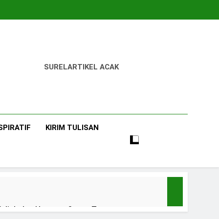
SUREL
ARTIKEL ACAK
SPIRATIF
KIRIM TULISAN
uliah dan Harapan Orang Tua