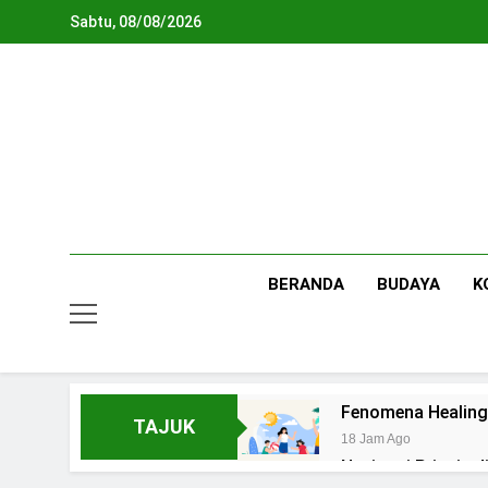
Skip
Sabtu, 08/08/2026
to
content
BERANDA
BUDAYA
K
Fenomena Healing
TAJUK
18 Jam Ago
Navigasi Prinsip