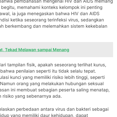
kan bahwa pembahasan mengenai HIV dan AIDS memang
 begitu, memahami konteks kelompok ini penting
 awal, ia juga menegaskan bahwa HIV dan AIDS
disi ketika seseorang terinfeksi virus, sedangkan
telah berkembang dan melemahkan sistem kekebalan
t, Tekad Melawan sampai Menang
ri tampilan fisik, apakah seseorang terlihat kurus,
ahwa penilaian seperti itu tidak selalu tepat.
i kunci yang memiliki risiko lebih tinggi, seperti
k. Namun orang yang melakukan hubungan seksual
elasan ini membuat sebagian peserta saling menatap,
 risiko yang sebenarnya ada.
askan perbedaan antara virus dan bakteri sebagai
dup yang memiliki daur kehidupan, dapat