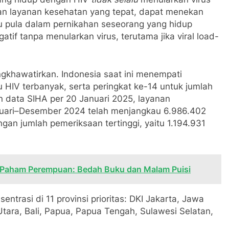
n layanan kesehatan yang tepat, dapat menekan
tu pula dalam pernikahan seseorang yang hidup
if tanpa menularkan virus, terutama jika viral load-
khawatirkan. Indonesia saat ini menempati
u HIV terbanyak, serta peringkat ke-14 untuk jumlah
n data SIHA per 20 Januari 2025, layanan
nuari–Desember 2024 telah menjangkau 6.986.402
gan jumlah pemeriksaan tertinggi, yaitu 1.194.931
aham Perempuan: Bedah Buku dan Malam Puisi
ntrasi di 11 provinsi prioritas: DKI Jakarta, Jawa
tara, Bali, Papua, Papua Tengah, Sulawesi Selatan,