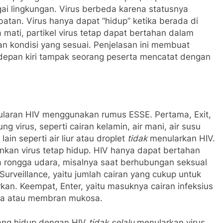
ai lingkungan. Virus berbeda karena statusnya
atan. Virus hanya dapat “hidup” ketika berada di
 mati, partikel virus tetap dapat bertahan dalam
an kondisi yang sesuai. Penjelasan ini membuat
depan kiri tampak seorang peserta mencatat dengan
laran HIV menggunakan rumus ESSE. Pertama, Exit,
 virus, seperti cairan kelamin, air mani, air susu
in seperti air liur atau droplet
tidak
menularkan HIV.
nkan virus tetap hidup. HIV hanya dapat bertahan
ya rongga udara, misalnya saat berhubungan seksual
urveillance, yaitu jumlah cairan yang cukup untuk
kan. Keempat, Enter, yaitu masuknya cairan infeksius
buka atau membran mukosa.
ang hidup dengan HIV
tidak selalu
menularkan virus