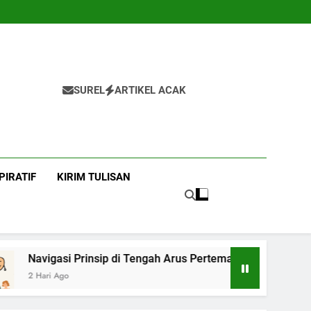
SUREL
ARTIKEL ACAK
PIRATIF
KIRIM TULISAN
Prinsip di Tengah Arus Pertemanan Kampus
B
3 