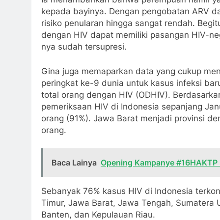
kepada bayinya. Dengan pengobatan ARV da
risiko penularan hingga sangat rendah. Begi
dengan HIV dapat memiliki pasangan HIV-negat
nya sudah tersupresi.
Gina juga memaparkan data yang cukup meng
peringkat ke-9 dunia untuk kasus infeksi bar
total orang dengan HIV (ODHIV). Berdasarka
pemeriksaan HIV di Indonesia sepanjang Ja
orang (91%). Jawa Barat menjadi provinsi den
orang.
Baca Lainya
Opening Kampanye #16HAKTP P
Sebanyak 76% kasus HIV di Indonesia terkonse
Timur, Jawa Barat, Jawa Tengah, Sumatera U
Banten, dan Kepulauan Riau.