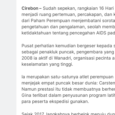
Cirebon –
Sudah sepekan, rangkaian 16 Hari
menjadi ruang pertemuan, percakapan, dan k
dari Paham Perempuan menjembatani sorotan
pengetahuan dan pengalaman, seolah membent
ketidaktahuan tentang pencegahan AIDS pad
Pusat perhatian kemudian bergeser kepada 
sebagai penakluk puncak, pengembara yang 
2008 ia aktif di Wanadri, organisasi pecinta
keselamatan yang tinggi.
Ia merupakan satu-satunya atlet perempuan 
menjejak empat puncak besar dunia: Carsten
Namun prestasi itu tidak membuatnya berhen
Gina terlibat dalam penyusunan program lati
para peserta ekspedisi gunakan.
Sejak 2017, langkahnya berbelok menuju dun