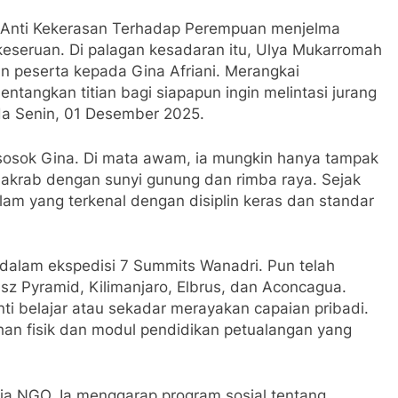
 Anti Kekerasan Terhadap Perempuan menjelma
eseruan. Di palagan kesadaran itu, Ulya Mukarromah
 peserta kepada Gina Afriani. Merangkai
angkan titian bagi siapapun ingin melintasi jurang
a Senin, 01 Desember 2025.
sosok Gina. Di mata awam, ia mungkin hanya tampak
akrab dengan sunyi gunung dan rimba raya. Sejak
 alam yang terkenal dengan disiplin keras dan standar
dalam ekspedisi 7 Summits Wanadri. Pun telah
sz Pyramid, Kilimanjaro, Elbrus, dan Aconcagua.
ti belajar atau sekadar merayakan capaian pribadi.
han fisik dan modul pendidikan petualangan yang
ia NGO. Ia menggarap program sosial tentang