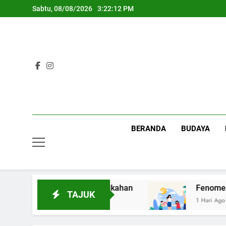
Skip
Sabtu, 08/08/2026
3:22:13 PM
to
content
BERANDA
BUDAYA
g Makna Pernikahan
Fenomena Healing: Keti
TAJUK
1 Hari Ago