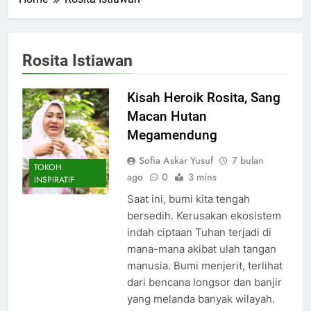
Rosita Istiawan
Kisah Heroik Rosita, Sang
Macan Hutan
Megamendung
Sofia Askar Yusuf
7 bulan
TOKOH
ago
0
3 mins
INSPIRATIF
Saat ini, bumi kita tengah
bersedih. Kerusakan ekosistem
indah ciptaan Tuhan terjadi di
mana-mana akibat ulah tangan
manusia. Bumi menjerit, terlihat
dari bencana longsor dan banjir
yang melanda banyak wilayah.