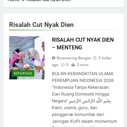
Risalah Cut Nyak Dien
RISALAH CUT NYAK DIEN
– MENTENG
Busananing Bangsa
2 bulan
ago
0
3 mins
BULAN KEBANGKITAN ULAMA
REPORTASE
PEREMPUAN INDONESIA 2026
“Indonesia Tanpa Kekerasan:
Dari Ruang Domestik hingga
Negara” بِسْمِ اللَّهِ الرَّحْمَنِ الرَّحِيمِ
Kami, ulama, guru, dan
penggerak komunitas dari
Jaringan KUPI dalam momentum