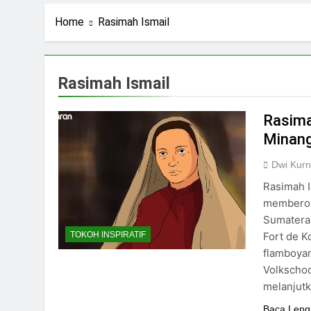
1 Hari Ago
Navigasi Prinsip
Home
Rasimah Ismail
2 Hari Ago
Ning Jazil dan Ins
4 Hari Ago
Rasimah Ismail
Stigma Skincare La
5 Hari Ago
Rasima
Minan
Dwi Kurn
Rasimah I
memberon
Sumatera 
Fort de K
TOKOH INSPIRATIF
flamboyan
Volkschoo
melanjut
Baca Leng