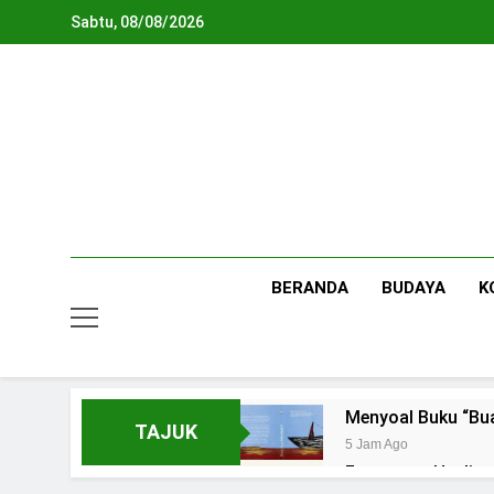
Skip
Sabtu, 08/08/2026
to
content
BERANDA
BUDAYA
K
Menyoal Buku “Bu
TAJUK
5 Jam Ago
Fenomena Healing