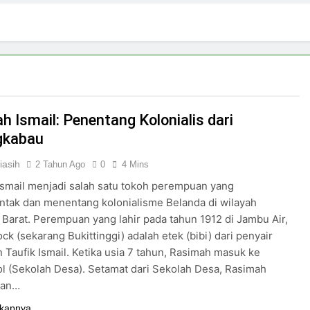
 di Tengah Arus Pertemanan Kampus
Bangku K
3 Hari Ago
pirasi Perempuan Mandiri
Pujian, Tuntutan,
5 Hari Ago
ki-laki
h Ismail: Penentang Kolonialis dari
gkabau
iasih
2 Tahun Ago
0
4 Mins
smail menjadi salah satu tokoh perempuan yang
tak dan menentang kolonialisme Belanda di wilayah
Barat. Perempuan yang lahir pada tahun 1912 di Jambu Air,
ock (sekarang Bukittinggi) adalah etek (bibi) dari penyair
 Taufik Ismail. Ketika usia 7 tahun, Rasimah masuk ke
l (Sekolah Desa). Setamat dari Sekolah Desa, Rasimah
kan…
kapnya