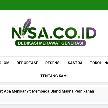
Nisa.co.id
Dedikasi Merawat Generasi
OLOM
REPORTASE
RESENSI
SASTRA
TOKOH IN
TENTANG KAMI
at Apa Menikah?”: Membaca Ulang Makna Pernikahan
: Ketika Ketenangan Menjadi Komoditas