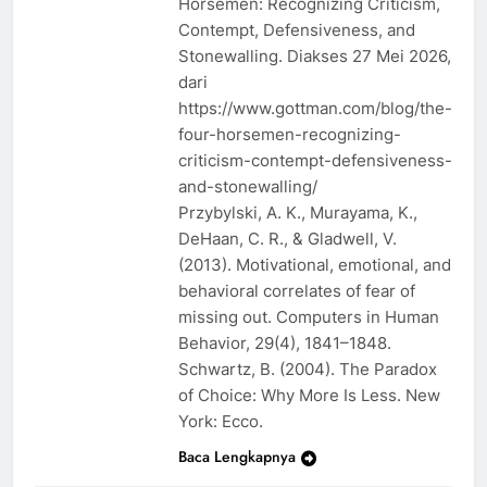
Horsemen: Recognizing Criticism,
Contempt, Defensiveness, and
Stonewalling. Diakses 27 Mei 2026,
dari
https://www.gottman.com/blog/the-
four-horsemen-recognizing-
criticism-contempt-defensiveness-
and-stonewalling/
Przybylski, A. K., Murayama, K.,
DeHaan, C. R., & Gladwell, V.
(2013). Motivational, emotional, and
behavioral correlates of fear of
missing out. Computers in Human
Behavior, 29(4), 1841–1848.
Schwartz, B. (2004). The Paradox
of Choice: Why More Is Less. New
York: Ecco.
Baca Lengkapnya