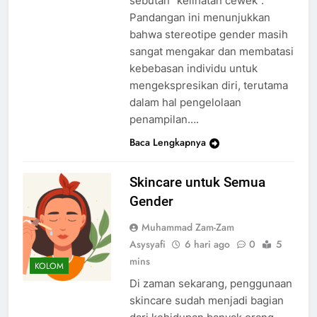
sebutan “kelihatan cewek”.
Pandangan ini menunjukkan
bahwa stereotipe gender masih
sangat mengakar dan membatasi
kebebasan individu untuk
mengekspresikan diri, terutama
dalam hal pengelolaan
penampilan….
Baca Lengkapnya
Skincare untuk Semua
Gender
Muhammad Zam-Zam
Asysyafi
6 hari ago
0
5
mins
KOLOM
Di zaman sekarang, penggunaan
skincare sudah menjadi bagian