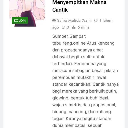
Menyempitkan Makna
Cantik
Safira Mufida 'Azmi
1 tahun
KOLOM
ago
0
6 mins
Sumber Gambar:
tebuireng.online Arus kencang
dan propagandanya amat
dahsyat begitu sulit untuk
terhindari. Fenomena yang
meracuni sebagian besar pikiran
perempuan mutakhir ihwal
standar kecantikan. Cantik hanya
bagi mereka yang berkulit putih,
glowing, bentuk tubuh ideal,
wajah simetris dan proposional,
hidung mancung, dan rahang
tegas. Kiranya begitu standar
dunia membatasi sebuah