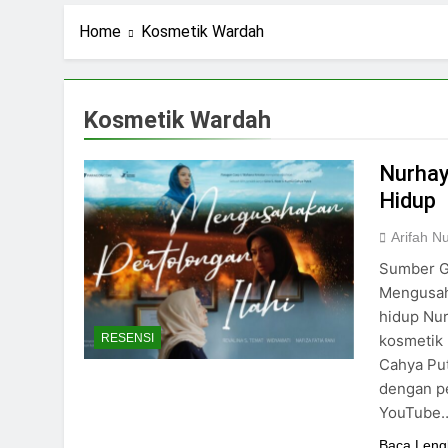
1 Hari Ago
Navigasi Prinsip
Home
Kosmetik Wardah
2 Hari Ago
Ning Jazil dan Ins
4 Hari Ago
Kosmetik Wardah
Stigma Skincare La
5 Hari Ago
Nurhay
Hidup
Arifah 
Sumber G
Mengusaha
hidup Nur
kosmetik 
RESENSI
Cahya Put
dengan pe
YouTube
Baca Leng