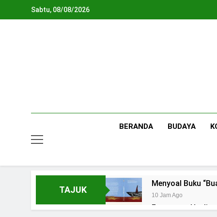
Skip
Sabtu, 08/08/2026
to
content
BERANDA
BUDAYA
K
Menyoal Buku “Bu
TAJUK
10 Jam Ago
Fenomena Healing