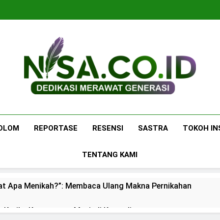
Nisa.co.id
Dedikasi Merawat Generasi
OLOM
REPORTASE
RESENSI
SASTRA
TOKOH IN
TENTANG KAMI
at Apa Menikah?”: Membaca Ulang Makna Pernikahan
: Ketika Ketenangan Menjadi Komoditas