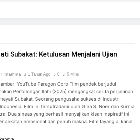
 di Tengah Arus Pertemanan Kampus
Bangku K
3 Hari Ago
pirasi Perempuan Mandiri
Pujian, Tuntutan,
5 Hari Ago
ki-laki
ati Subakat: Ketulusan Menjalani Ujian
Nur Imamma
1 Tahun Ago
0
5 Mins
ambar: YouTube Paragon Corp Film pendek berjudul
kan Pertolongan Ilahi (2025) mengangkat cerita perjalanan
hayati Subakat. Seorang pengusaha sukses di industri
Indonesia. Film ini tersutradarai oleh Gina S. Noer dan Kurnia
ra. Dua sineas yang berhasil menyajikan kisah inspiratif ini
ndekatan emosional dan penuh makna. Film tayang di kanal
…
kapnya