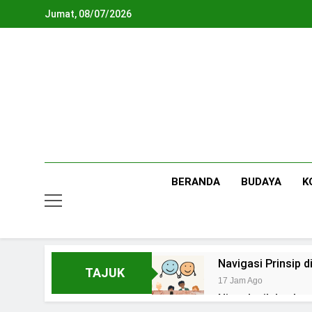
Skip
Jumat, 08/07/2026
to
content
BERANDA
BUDAYA
K
Navigasi Prinsip
TAJUK
17 Jam Ago
Ning Jazil dan Ins