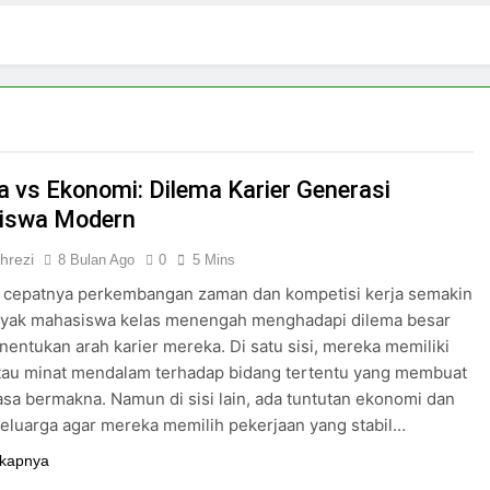
4 Hari Ago
ki-laki
Skincare untuk Semua Gender
6 Hari Ago
n di Media Sosial
Budaya Flexing di Media So
7 Hari Ago
ya Mengejar Nilai
a vs Ekonomi: Dilema Karier Generasi
iswa Modern
hrezi
8 Bulan Ago
0
5 Mins
h cepatnya perkembangan zaman dan kompetisi kerja semakin
anyak mahasiswa kelas menengah menghadapi dilema besar
entukan arah karier mereka. Di satu sisi, mereka memiliki
atau minat mendalam terhadap bidang tertentu yang membuat
asa bermakna. Namun di sisi lain, ada tuntutan ekonomi dan
eluarga agar mereka memilih pekerjaan yang stabil…
kapnya