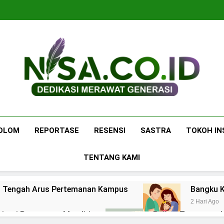
Nisa.co.id
Dedikasi Merawat Generasi
OLOM
REPORTASE
RESENSI
SASTRA
TOKOH IN
TENTANG KAMI
 di Tengah Arus Pertemanan Kampus
Bangku K
2 Hari Ago
pirasi Perempuan Mandiri
Pujian, Tuntutan,