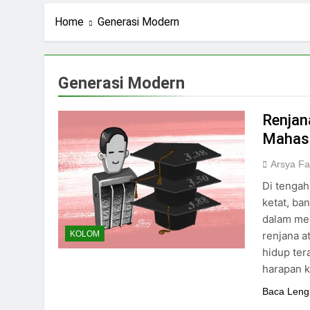
2 Hari Ago
Stigma Skincare La
Home
Generasi Modern
4 Hari Ago
Standar Kecantika
6 Hari Ago
Generasi Modern
Kuliah: Bukan Han
7 Hari Ago
Renjan
Mahas
Arsya Fa
Di tenga
ketat, b
dalam men
renjana 
KOLOM
hidup ter
harapan k
Baca Leng